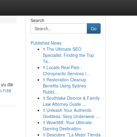
Search
Go
Published News
1
The Ultimate SEO
Specialist: Finding the Top
Ta...
1
Locate Real Pain :
Chiropractic Services i...
1
Restoration Cleanup
 ưu đãi
Benefits Using Sydney
i-f168
Rubbi...
1
Southlake Divorce & Family
Law Attorney Guide ...
1
Unleash Your Authentic
Goddess: Sexy Underwear ...
1
Wow388: Your Ultimate
Gaming Destination
1
Descubre "'La Mejor Tienda