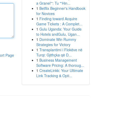
a Granel'": Tu "'Hin...
1
Betflix Beginner's Handbook
for Novices
1
Finding toward Acquire
Game Tickets : A Complet...
1
Gulu Uganda: Your Guide
to Hotels andGulu, Ugan...
1
Dominate Win Rummy
Strategies for Victory
1
Transplantimi i Flokëve në
Turqi: Gjithçka që D...
ort Page
1
Business Management
Software Pricing: A thoroug...
1
CreateLinkk: Your Ultimate
Link Tracking & Opti...