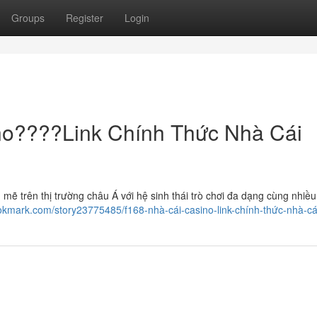
Groups
Register
Login
no????Link Chính Thức Nhà Cái
 trên thị trường châu Á với hệ sinh thái trò chơi đa dạng cùng nhiều
ookmark.com/story23775485/f168-nhà-cái-casino-link-chính-thức-nhà-cá