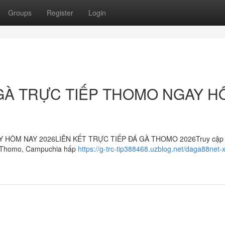
Groups
Register
Login
GÀ TRỰC TIẾP THOMO NGAY H
HÔM NAY 2026LIÊN KẾT TRỰC TIẾP ĐÁ GÀ THOMO 2026Truy cập 
gà Thomo, Campuchia hấp
https://g-trc-tip388468.uzblog.net/daga88net