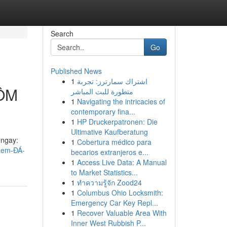
Search
Go
Published News
1
اشتراك سمارترز: تجربة
ÔM
متطورة للبث المباشر
1
Navigating the intricacies of
contemporary fina...
1
HP Druckerpatronen: Die
Ultimative Kaufberatung
ngay:
1
Cobertura médico para
-xem-ĐÁ-
becarios extranjeros e...
1
Access Live Data: A Manual
to Market Statistics...
1
ทำความรู้จัก Zood24
1
Columbus Ohio Locksmith:
Emergency Car Key Repl...
1
Recover Valuable Area With
Inner West Rubbish P...