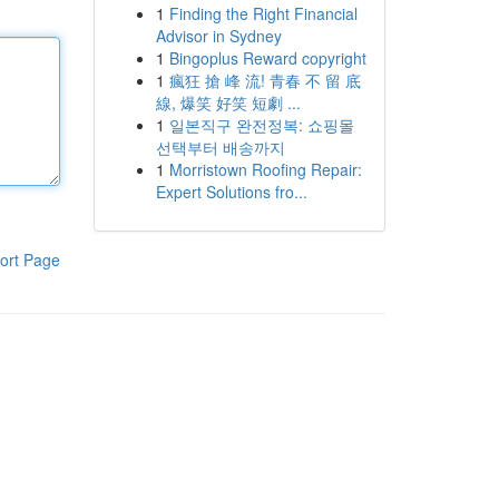
1
Finding the Right Financial
Advisor in Sydney
1
Bingoplus Reward copyright
1
瘋狂 搶 峰 流! 青春 不 留 底
線, 爆笑 好笑 短劇 ...
1
일본직구 완전정복: 쇼핑몰
선택부터 배송까지
1
Morristown Roofing Repair:
Expert Solutions fro...
ort Page