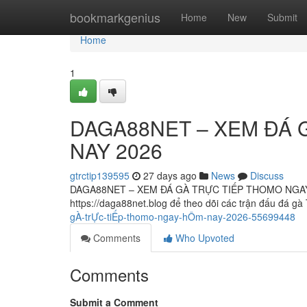
Home
bookmarkgenius
Home
New
Submit
Home
1
DAGA88NET – XEM ĐÁ 
NAY 2026
gtrctip139595
27 days ago
News
Discuss
DAGA88NET – XEM ĐÁ GÀ TRỰC TIẾP THOMO NGAY 
https://daga88net.blog để theo dõi các trận đấu đá 
gÀ-trỰc-tiẾp-thomo-ngay-hÔm-nay-2026-55699448
Comments
Who Upvoted
Comments
Submit a Comment