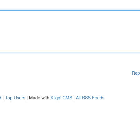
Rep
d
|
Top Users
| Made with
Kliqqi CMS
|
All RSS Feeds