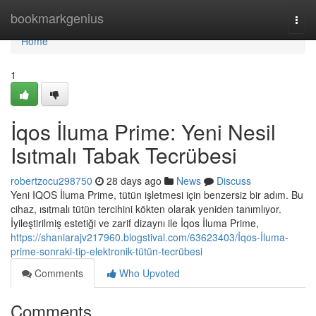
Home
bookmarkgenius
Togg
navi
Home
1
İqos İluma Prime: Yeni Nesil
Isıtmalı Tabak Tecrübesi
robertzocu298750
28 days ago
News
Discuss
Yeni IQOS İluma Prime, tütün işletmesi için benzersiz bir adım. Bu
cihaz, ısıtmalı tütün tercihini kökten olarak yeniden tanımlıyor.
İyileştirilmiş estetiği ve zarif dizaynı ile İqos İluma Prime,
https://shaniarajv217960.blogstival.com/63623403/İqos-İluma-
prime-sonraki-tip-elektronik-tütün-tecrübesi
Comments
Who Upvoted
Comments