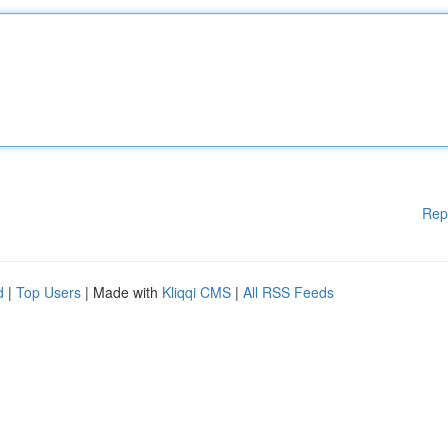
Rep
d
|
Top Users
| Made with
Kliqqi CMS
|
All RSS Feeds