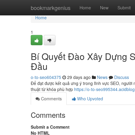
Home
bookmarkgenius
Home
New
Submit
Home
1
Bí Quyết Đào Xây Dựng 
Đầu
o-to-seo604375
29 days ago
News
Discuss
Để đạt được kết quả ưng ý trong lĩnh vực SEO, người 
thuật từ khóa phù hợp
https://o-to-seo995344.acidbl
Comments
Who Upvoted
Comments
Submit a Comment
No HTML