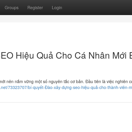
Groups
Register
Login
SEO Hiệu Quả Cho Cá Nhân Mới 
mới nên nắm vững một số nguyên tắc cơ bản. Đầu tiên là việc nghiên c
og.net/73323707/bí-quyết-Đào-xây-dựng-seo-hiệu-quả-cho-thành-viên-