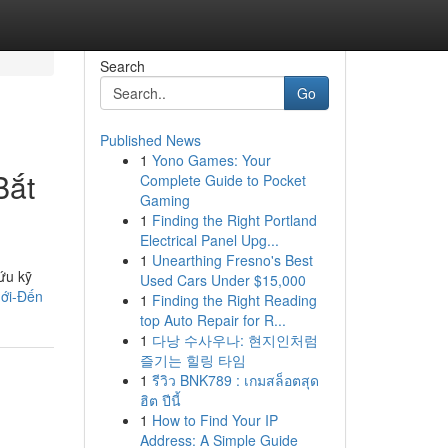
Search
Go
Published News
1
Yono Games: Your
Bắt
Complete Guide to Pocket
Gaming
1
Finding the Right Portland
Electrical Panel Upg...
1
Unearthing Fresno's Best
ứu kỹ
Used Cars Under $15,000
mới-Đến
1
Finding the Right Reading
top Auto Repair for R...
1
다낭 수사우나: 현지인처럼
즐기는 힐링 타임
1
รีวิว BNK789 : เกมสล็อตสุด
ฮิต ปีนี้
1
How to Find Your IP
Address: A Simple Guide