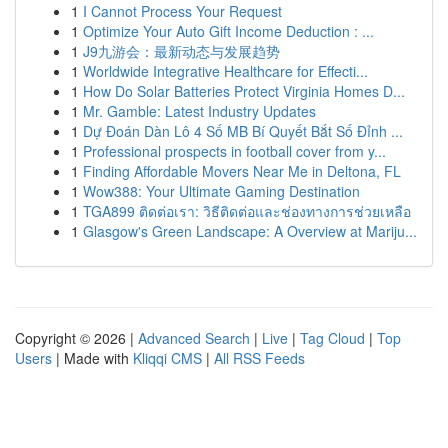
1
I Cannot Process Your Request
1
Optimize Your Auto Gift Income Deduction : ...
1
J9九游会：最新动态与发展趋势
1
Worldwide Integrative Healthcare for Effecti...
1
How Do Solar Batteries Protect Virginia Homes D...
1
Mr. Gamble: Latest Industry Updates
1
Dự Đoán Dàn Lô 4 Số MB Bí Quyết Bắt Số Đỉnh ...
1
Professional prospects in football cover from y...
1
Finding Affordable Movers Near Me in Deltona, FL
1
Wow388: Your Ultimate Gaming Destination
1
TGA899 ติดต่อเรา: วิธีติดต่อและช่องทางการช่วยเหลือ
1
Glasgow's Green Landscape: A Overview at Mariju...
Copyright © 2026 |
Advanced Search
|
Live
|
Tag Cloud
|
Top
Users
| Made with
Kliqqi CMS
|
All RSS Feeds