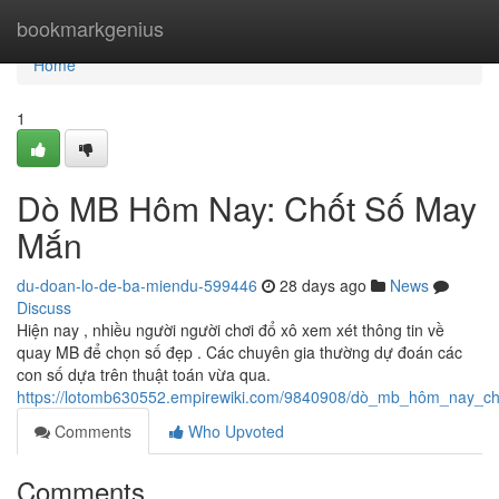
Home
bookmarkgenius
Home
1
Dò MB Hôm Nay: Chốt Số May
Mắn
du-doan-lo-de-ba-miendu-599446
28 days ago
News
Discuss
Hiện nay , nhiều người người chơi đổ xô xem xét thông tin về
quay MB để chọn số đẹp . Các chuyên gia thường dự đoán các
con số dựa trên thuật toán vừa qua.
https://lotomb630552.empirewiki.com/9840908/dò_mb_hôm_nay_
Comments
Who Upvoted
Comments