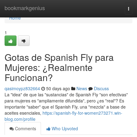
Home
bookmarkgenius
Togg
navi
Home
1
Gotas de Spanish Fly para
Mujeres: ¿Realmente
Funcionan?
qasimoypz832664
50 days ago
News
Discuss
La "idea" de que las "sustancias" de Spanish Fly "son efectivas"
para mujeres es "ampliamente difundida", pero ¿es "real"? Es
importante "saber" que el Spanish Fly, una "mezcla" a base de
aceites esenciales,
https://spanish-fly-for-women273271.win-
blog.com/profile
Comments
Who Upvoted