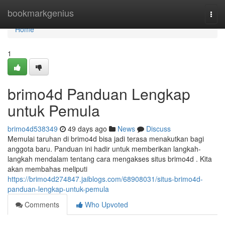
Home
bookmarkgenius
Togg
navi
Home
1
brimo4d Panduan Lengkap
untuk Pemula
brimo4d538349
49 days ago
News
Discuss
Memulai taruhan di brimo4d bisa jadi terasa menakutkan bagi
anggota baru. Panduan ini hadir untuk memberikan langkah-
langkah mendalam tentang cara mengakses situs brimo4d . Kita
akan membahas meliputi
https://brimo4d274847.jaiblogs.com/68908031/situs-brimo4d-
panduan-lengkap-untuk-pemula
Comments
Who Upvoted