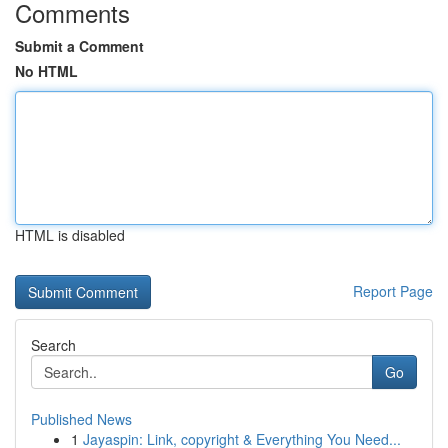
Comments
Submit a Comment
No HTML
HTML is disabled
Report Page
Search
Go
Published News
1
Jayaspin: Link, copyright & Everything You Need...