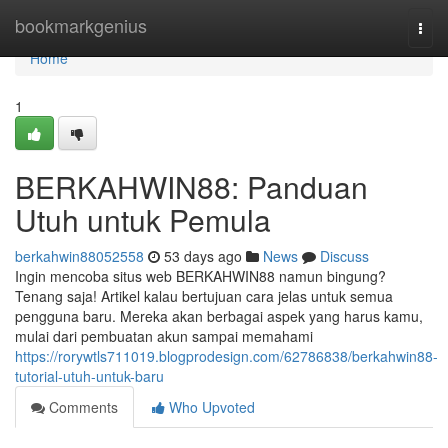
Home
bookmarkgenius
Togg
navi
Home
1
BERKAHWIN88: Panduan
Utuh untuk Pemula
berkahwin88052558
53 days ago
News
Discuss
Ingin mencoba situs web BERKAHWIN88 namun bingung?
Tenang saja! Artikel kalau bertujuan cara jelas untuk semua
pengguna baru. Mereka akan berbagai aspek yang harus kamu,
mulai dari pembuatan akun sampai memahami
https://rorywtls711019.blogprodesign.com/62786838/berkahwin88-
tutorial-utuh-untuk-baru
Comments
Who Upvoted