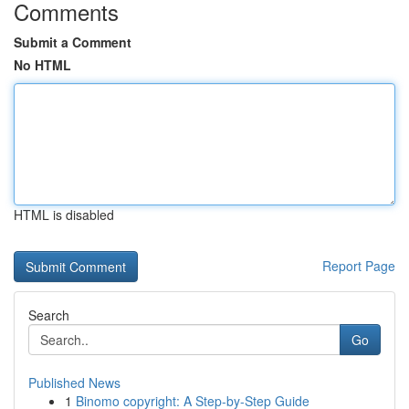
Comments
Submit a Comment
No HTML
HTML is disabled
Report Page
Search
Go
Published News
1
Binomo copyright: A Step-by-Step Guide