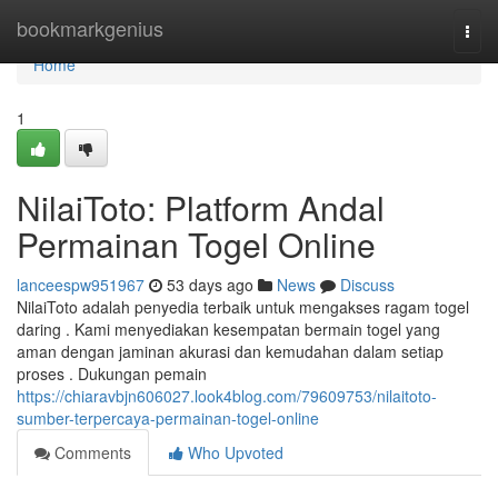
Home
bookmarkgenius
Togg
navi
Home
1
NilaiToto: Platform Andal
Permainan Togel Online
lanceespw951967
53 days ago
News
Discuss
NilaiToto adalah penyedia terbaik untuk mengakses ragam togel
daring . Kami menyediakan kesempatan bermain togel yang
aman dengan jaminan akurasi dan kemudahan dalam setiap
proses . Dukungan pemain
https://chiaravbjn606027.look4blog.com/79609753/nilaitoto-
sumber-terpercaya-permainan-togel-online
Comments
Who Upvoted