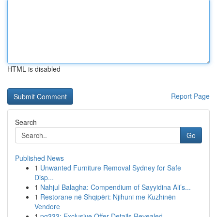
HTML is disabled
Report Page
Search
Go
Published News
1
Unwanted Furniture Removal Sydney for Safe
Disp...
1
Nahjul Balagha: Compendium of Sayyidina Ali’s...
1
Restorane në Shqipëri: Njihuni me Kuzhinën
Vendore
1
pg333: Exclusive Offer Details Revealed