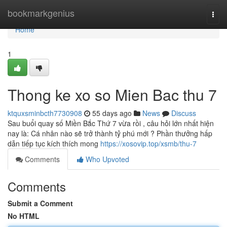
Home
bookmarkgenius
Togg
navi
Home
1
Thong ke xo so Mien Bac thu 7
ktquxsminbcth7730908
55 days ago
News
Discuss
Sau buổi quay số Miền Bắc Thứ 7 vừa rồi , câu hỏi lớn nhất hiện
nay là: Cá nhân nào sẽ trở thành tỷ phú mới ? Phần thưởng hấp
dẫn tiếp tục kích thích mong
https://xosovip.top/xsmb/thu-7
Comments
Who Upvoted
Comments
Submit a Comment
No HTML