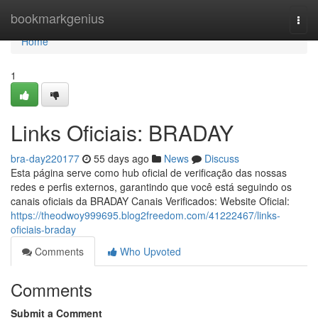
Home
bookmarkgenius
Togg
navi
Home
1
Links Oficiais: BRADAY
bra-day220177
55 days ago
News
Discuss
Esta página serve como hub oficial de verificação das nossas
redes e perfis externos, garantindo que você está seguindo os
canais oficiais da BRADAY Canais Verificados: Website Oficial:
https://theodwoy999695.blog2freedom.com/41222467/links-
oficiais-braday
Comments
Who Upvoted
Comments
Submit a Comment