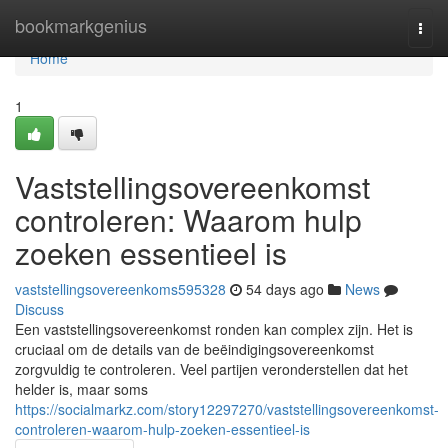
Home
bookmarkgenius
Togg
navi
Home
1
Vaststellingsovereenkomst
controleren: Waarom hulp
zoeken essentieel is
vaststellingsovereenkoms595328
54 days ago
News
Discuss
Een vaststellingsovereenkomst ronden kan complex zijn. Het is
cruciaal om de details van de beëindigingsovereenkomst
zorgvuldig te controleren. Veel partijen veronderstellen dat het
helder is, maar soms
https://socialmarkz.com/story12297270/vaststellingsovereenkomst-
controleren-waarom-hulp-zoeken-essentieel-is