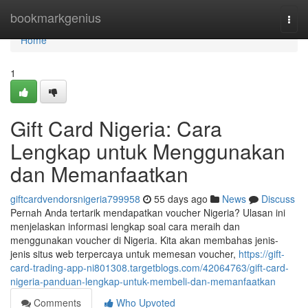
Home
bookmarkgenius
Togg
navi
Home
1
Gift Card Nigeria: Cara
Lengkap untuk Menggunakan
dan Memanfaatkan
giftcardvendorsnigeria799958
55 days ago
News
Discuss
Pernah Anda tertarik mendapatkan voucher Nigeria? Ulasan ini
menjelaskan informasi lengkap soal cara meraih dan
menggunakan voucher di Nigeria. Kita akan membahas jenis-
jenis situs web terpercaya untuk memesan voucher,
https://gift-
card-trading-app-ni801308.targetblogs.com/42064763/gift-card-
nigeria-panduan-lengkap-untuk-membeli-dan-memanfaatkan
Comments
Who Upvoted