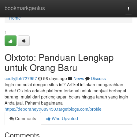
Home
bookmarkgenius
Togg
navi
Home
1
Olxtoto: Panduan Lengkap
untuk Orang Baru
cecilyjtbh727957
56 days ago
News
Discuss
Ingin memulai dengan situs ini? Artikel ini akan mengarahkan
Anda! Olxtoto adalah platform terkenal untuk menjual berbagai
barang, mulai dari perlengkapan bekas hingga tanah yang ingin
Anda jual. Pahami bagaimana
https://deboraheytr689450.targetblogs.com/profile
Comments
Who Upvoted
Comments