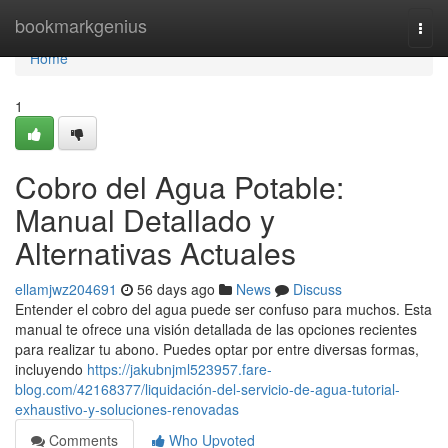
Home
bookmarkgenius
Togg
navi
Home
1
Cobro del Agua Potable:
Manual Detallado y
Alternativas Actuales
ellamjwz204691
56 days ago
News
Discuss
Entender el cobro del agua puede ser confuso para muchos. Esta
manual te ofrece una visión detallada de las opciones recientes
para realizar tu abono. Puedes optar por entre diversas formas,
incluyendo
https://jakubnjml523957.fare-
blog.com/42168377/liquidación-del-servicio-de-agua-tutorial-
exhaustivo-y-soluciones-renovadas
Comments
Who Upvoted