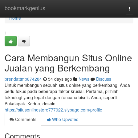
Home
bookmarkgenius
Togg
navi
Home
1
Cara Membangun Situs Online
Jualan yang Berkembang
brendattmb874284
54 days ago
News
Discuss
Untuk membangun sebuah situs online yang berkembang, Anda
perlu fokus pada beberapa faktor krusial. Pertama, pilihlah
teknologi yang tepat dengan rencana bisnis Anda, seperti
Bukalapak. Kedua, desain
https://situsonlinestore777922.slypage.com/profile
Comments
Who Upvoted
Comments