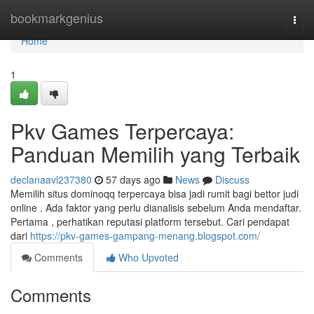
Home
bookmarkgenius
Togg
navi
Home
1
Pkv Games Terpercaya:
Panduan Memilih yang Terbaik
declanaavl237380
57 days ago
News
Discuss
Memilih situs dominoqq terpercaya bisa jadi rumit bagi bettor judi
online . Ada faktor yang perlu dianalisis sebelum Anda mendaftar.
Pertama , perhatikan reputasi platform tersebut. Cari pendapat
dari
https://pkv-games-gampang-menang.blogspot.com/
Comments
Who Upvoted
Comments