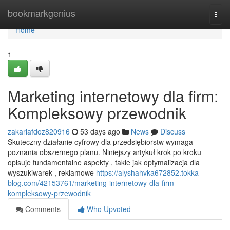
Home
bookmarkgenius
Togg
navi
Home
1
Marketing internetowy dla firm:
Kompleksowy przewodnik
zakariafdoz820916
53 days ago
News
Discuss
Skuteczny działanie cyfrowy dla przedsiębiorstw wymaga
poznania obszernego planu. Niniejszy artykuł krok po kroku
opisuje fundamentalne aspekty , takie jak optymalizacja dla
wyszukiwarek , reklamowe
https://alyshahvka672852.tokka-
blog.com/42153761/marketing-internetowy-dla-firm-
kompleksowy-przewodnik
Comments
Who Upvoted