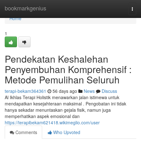
Home
bookmarkgenius
Togg
navi
Home
1
Pendekatan Keshalehan
Penyembuhan Komprehensif :
Metode Pemulihan Seluruh
terapi-bekam364361
56 days ago
News
Discuss
Al Ikhlas Terapi Holistik menawarkan jalan istimewa untuk
mendapatkan kesejahteraan maksimal . Pengobatan ini tidak
hanya sekadar menuntaskan gejala fisik, namun juga
memperhatikan aspek emosional dan
https://terapibekam621418.wikimeglio.com/user
Comments
Who Upvoted