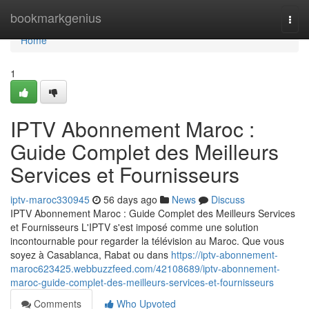
Home
bookmarkgenius
Togg
navi
Home
1
IPTV Abonnement Maroc :
Guide Complet des Meilleurs
Services et Fournisseurs
iptv-maroc330945
56 days ago
News
Discuss
IPTV Abonnement Maroc : Guide Complet des Meilleurs Services
et Fournisseurs L'IPTV s'est imposé comme une solution
incontournable pour regarder la télévision au Maroc. Que vous
soyez à Casablanca, Rabat ou dans
https://iptv-abonnement-
maroc623425.webbuzzfeed.com/42108689/iptv-abonnement-
maroc-guide-complet-des-meilleurs-services-et-fournisseurs
Comments
Who Upvoted