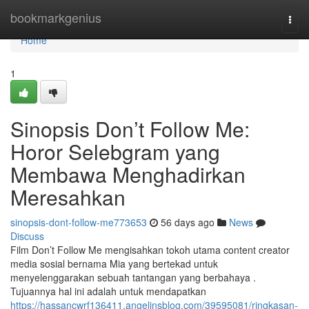
Home
bookmarkgenius
Togg
navi
Home
1
Sinopsis Don’t Follow Me:
Horor Selebgram yang
Membawa Menghadirkan
Meresahkan
sinopsis-dont-follow-me773653
56 days ago
News
Discuss
Film Don’t Follow Me mengisahkan tokoh utama content creator
media sosial bernama Mia yang bertekad untuk
menyelenggarakan sebuah tantangan yang berbahaya .
Tujuannya hal ini adalah untuk mendapatkan
https://hassancwrf136411.angelinsblog.com/39595081/ringkasan-