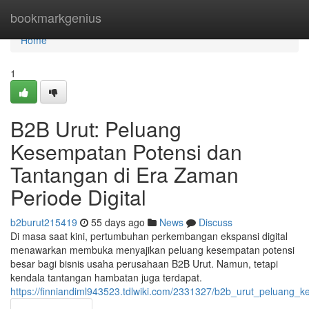
Home
bookmarkgenius
Home
1
B2B Urut: Peluang
Kesempatan Potensi dan
Tantangan di Era Zaman
Periode Digital
b2burut215419
55 days ago
News
Discuss
Di masa saat kini, pertumbuhan perkembangan ekspansi digital
menawarkan membuka menyajikan peluang kesempatan potensi
besar bagi bisnis usaha perusahaan B2B Urut. Namun, tetapi
kendala tantangan hambatan juga terdapat.
https://finniandiml943523.tdlwiki.com/2331327/b2b_urut_peluang