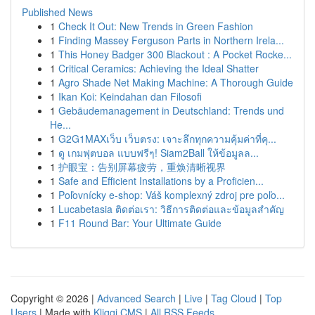
Published News
1
Check It Out: New Trends in Green Fashion
1
Finding Massey Ferguson Parts in Northern Irela...
1
This Honey Badger 300 Blackout : A Pocket Rocke...
1
Critical Ceramics: Achieving the Ideal Shatter
1
Agro Shade Net Making Machine: A Thorough Guide
1
Ikan Koi: Keindahan dan Filosofi
1
Gebäudemanagement in Deutschland: Trends und
He...
1
G2G1MAXเว็บ เว็บตรง: เจาะลึกทุกความคุ้มค่าที่คุ...
1
ดู เกมฟุตบอล แบบฟรีๆ! Siam2Ball ให้ข้อมูลล...
1
护眼宝：告别屏幕疲劳，重焕清晰视界
1
Safe and Efficient Installations by a Proficien...
1
Poľovnícky e-shop: Váš komplexný zdroj pre poľo...
1
Lucabetasia ติดต่อเรา: วิธีการติดต่อและข้อมูลสำคัญ
1
F11 Round Bar: Your Ultimate Guide
Copyright © 2026 |
Advanced Search
|
Live
|
Tag Cloud
|
Top
Users
| Made with
Kliqqi CMS
|
All RSS Feeds