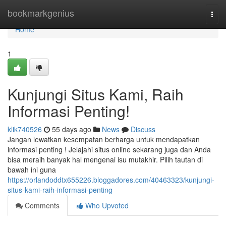
Home
bookmarkgenius
Togg
navi
Home
1
Kunjungi Situs Kami, Raih
Informasi Penting!
klik740526
55 days ago
News
Discuss
Jangan lewatkan kesempatan berharga untuk mendapatkan
informasi penting ! Jelajahi situs online sekarang juga dan Anda
bisa meraih banyak hal mengenai isu mutakhir. Pilih tautan di
bawah ini guna
https://orlandoddtx655226.bloggadores.com/40463323/kunjungi-
situs-kami-raih-informasi-penting
Comments
Who Upvoted