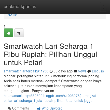
Home
bookmarkgenius
Togg
navi
Home
1
Smartwatch Lari Seharga 1
Ribu Rupiah: Pilihan Unggul
untuk Pelari
smartwatchlariterbaik941700
55 days ago
News
Discuss
Mencari perangkat pintar untuk mendukung performa jogging
Anda tidak harus merusak dompet ? Smartwatch dengan biaya
sekitar 1 juta rupiah menyajikan kesempatan yang
menguntungkan . Banyak varian
https://macietrqm339602.blogpixi.com/41903275/perangkat-
pintar-lari-seharga-1-juta-rupiah-pilihan-ideal-untuk-jogger
Comments
Who Upvoted