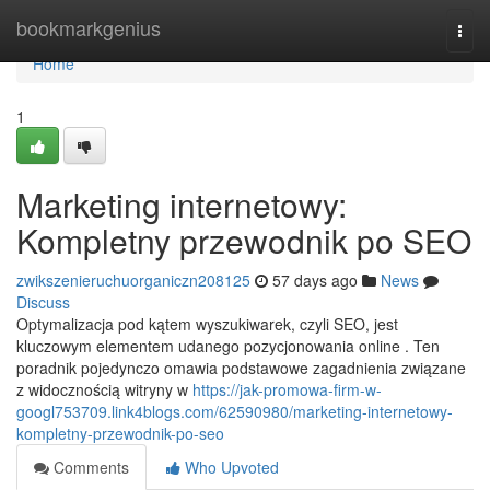
Home
bookmarkgenius
Togg
navi
Home
1
Marketing internetowy:
Kompletny przewodnik po SEO
zwikszenieruchuorganiczn208125
57 days ago
News
Discuss
Optymalizacja pod kątem wyszukiwarek, czyli SEO, jest
kluczowym elementem udanego pozycjonowania online . Ten
poradnik pojedynczo omawia podstawowe zagadnienia związane
z widocznością witryny w
https://jak-promowa-firm-w-
googl753709.link4blogs.com/62590980/marketing-internetowy-
kompletny-przewodnik-po-seo
Comments
Who Upvoted