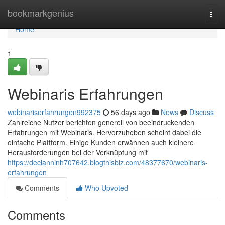
Home
bookmarkgenius
Togg
navi
Home
1
Webinaris Erfahrungen
webinariserfahrungen992375
56 days ago
News
Discuss
Zahlreiche Nutzer berichten generell von beeindruckenden
Erfahrungen mit Webinaris. Hervorzuheben scheint dabei die
einfache Plattform. Einige Kunden erwähnen auch kleinere
Herausforderungen bei der Verknüpfung mit
https://declanninh707642.blogthisbiz.com/48377670/webinaris-
erfahrungen
Comments
Who Upvoted
Comments