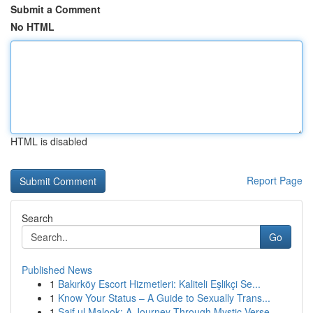
Submit a Comment
No HTML
HTML is disabled
Report Page
Search
Go
Published News
1
Bakırköy Escort Hizmetleri: Kaliteli Eşlikçi Se...
1
Know Your Status – A Guide to Sexually Trans...
1
Saif ul Malook: A Journey Through Mystic Verse