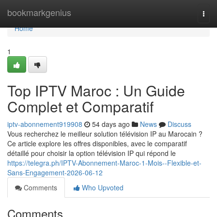
Home
bookmarkgenius
Togg
navi
Home
1
Top IPTV Maroc : Un Guide
Complet et Comparatif
iptv-abonnement919908
54 days ago
News
Discuss
Vous recherchez le meilleur solution télévision IP au Marocain ?
Ce article explore les offres disponibles, avec le comparatif
détaillé pour choisir la option télévision IP qui répond le
https://telegra.ph/IPTV-Abonnement-Maroc-1-Mois--Flexible-et-
Sans-Engagement-2026-06-12
Comments
Who Upvoted
Comments