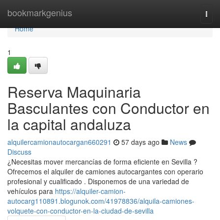
Home
bookmarkgenius
Togg
navi
Home
1
Reserva Maquinaria
Basculantes con Conductor en
la capital andaluza
alquilercamionautocargan660291
57 days ago
News
Discuss
¿Necesitas mover mercancías de forma eficiente en Sevilla ?
Ofrecemos el alquiler de camiones autocargantes con operario
profesional y cualificado . Disponemos de una variedad de
vehículos para
https://alquiler-camion-
autocarg110891.blogunok.com/41978836/alquila-camiones-
volquete-con-conductor-en-la-ciudad-de-sevilla