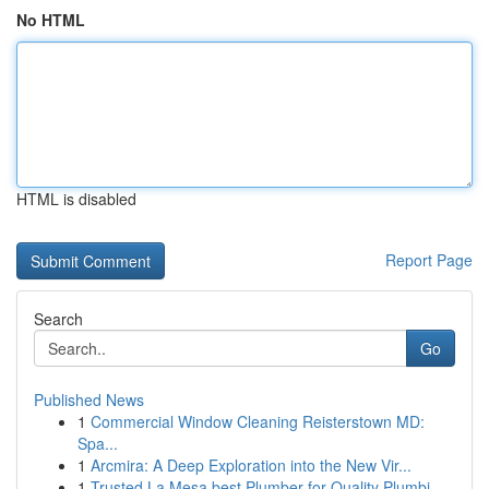
No HTML
HTML is disabled
Report Page
Search
Go
Published News
1
Commercial Window Cleaning Reisterstown MD:
Spa...
1
Arcmira: A Deep Exploration into the New Vir...
1
Trusted La Mesa best Plumber for Quality Plumbi...