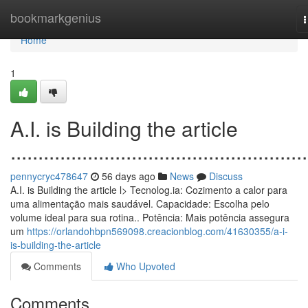
Home
bookmarkgenius
n
Home
1
A.I. is Building the article
......................................................
pennycryc478647
56 days ago
News
Discuss
A.I. is Building the article l> Tecnolog.ia: Cozimento a calor para
uma alimentação mais saudável. Capacidade: Escolha pelo
volume ideal para sua rotina.. Potência: Mais potência assegura
um
https://orlandohbpn569098.creacionblog.com/41630355/a-i-
is-building-the-article
Comments
Who Upvoted
Comments