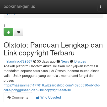
Home
bookmarkgenius
Togg
navi
Home
1
Olxtoto: Panduan Lengkap dan
Link copyright Terbaru
miriamhrpp729867
55 days ago
News
Discuss
Apakah platform Olxtoto? Artikel ini akan menyajikan informasi
mendalam seputar situs situs judi Olxtoto, beserta tautan akses
valid. Untuk pengguna yang pemula , memahami fungsi dan
proses
https://hassanmetn477616.wizzardsblog.com/40905510/olxtoto-
cara-penggunaan-dan-link-copyright-saat-ini
Comments
Who Upvoted