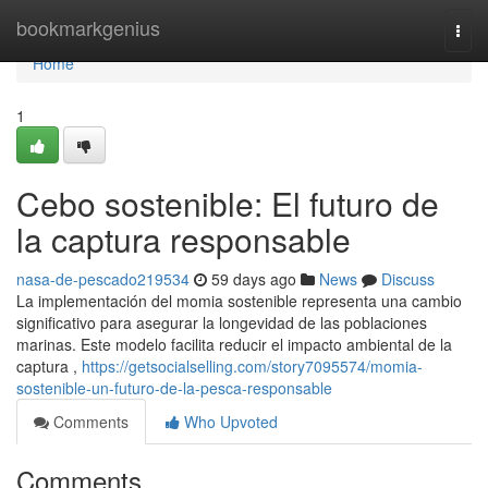
Home
bookmarkgenius
Togg
navi
Home
1
Cebo sostenible: El futuro de
la captura responsable
nasa-de-pescado219534
59 days ago
News
Discuss
La implementación del momia sostenible representa una cambio
significativo para asegurar la longevidad de las poblaciones
marinas. Este modelo facilita reducir el impacto ambiental de la
captura ,
https://getsocialselling.com/story7095574/momia-
sostenible-un-futuro-de-la-pesca-responsable
Comments
Who Upvoted
Comments