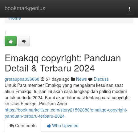
Home
bookmarkgenius
Togg
navi
Home
1
Emakqq copyright: Panduan
Detail & Terbaru 2024
gretaupea036668
57 days ago
News
Discuss
Untuk Para member Emakqq yang mengalami kesulitan saat
akun Emakqq, tulisan ini akan cara lengkap dan paling modern
untuk periode 2024. Kami akan informasi tentang cara copyright
ke situs Emakqq. Pastikan Anda
https://bookmarkcitizen.com/story21592688/emakqq-copyright-
panduan-terbaru-terbaru-2024
Comments
Who Upvoted