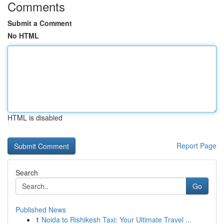
Comments
Submit a Comment
No HTML
HTML is disabled
Report Page
Search
Go
Published News
1
Noida to Rishikesh Taxi: Your Ultimate Travel ...