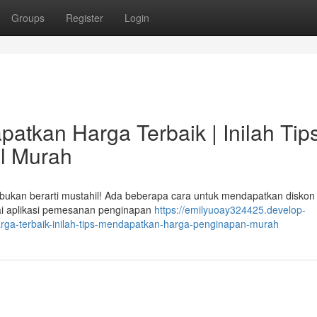
Groups
Register
Login
atkan Harga Terbaik | Inilah Tip
l Murah
 bukan berarti mustahil! Ada beberapa cara untuk mendapatkan diskon
ai aplikasi pemesanan penginapan
https://emilyuoay324425.develop-
ga-terbaik-inilah-tips-mendapatkan-harga-penginapan-murah