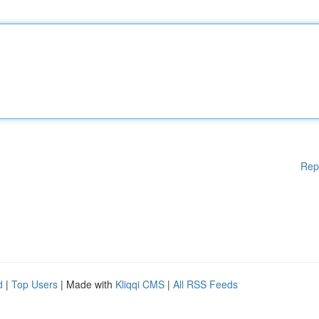
Rep
d
|
Top Users
| Made with
Kliqqi CMS
|
All RSS Feeds