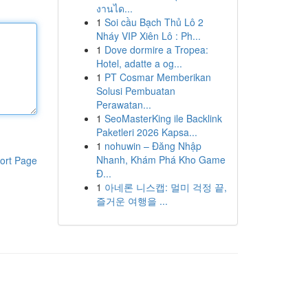
งานได...
1
Soi cầu Bạch Thủ Lô 2
Nháy VIP Xiên Lô : Ph...
1
Dove dormire a Tropea:
Hotel, adatte a og...
1
PT Cosmar Memberikan
Solusi Pembuatan
Perawatan...
1
SeoMasterKing ile Backlink
Paketleri 2026 Kapsa...
1
nohuwin – Đăng Nhập
Nhanh, Khám Phá Kho Game
ort Page
Đ...
1
아네론 니스캡: 멀미 걱정 끝,
즐거운 여행을 ...