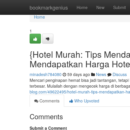
Home
bookmarkgenius
Home
New
Submit
Home
1
{Hotel Murah: Tips Mendap
Mendapatkan Harga Hote
minadesh784080
59 days ago
News
Discuss
Mencari penginapan hemat bisa jadi tantangan, tetapi
terbesar. Mulailah dengan mengecek harga di berbag
blog.com/49622495/hotel-murah-tips-mendapatkan-har
Comments
Who Upvoted
Comments
Submit a Comment