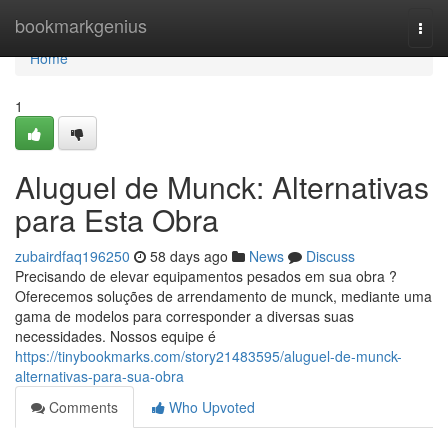
Home
bookmarkgenius
Togg
navi
Home
1
Aluguel de Munck: Alternativas
para Esta Obra
zubairdfaq196250
58 days ago
News
Discuss
Precisando de elevar equipamentos pesados em sua obra ?
Oferecemos soluções de arrendamento de munck, mediante uma
gama de modelos para corresponder a diversas suas
necessidades. Nossos equipe é
https://tinybookmarks.com/story21483595/aluguel-de-munck-
alternativas-para-sua-obra
Comments
Who Upvoted