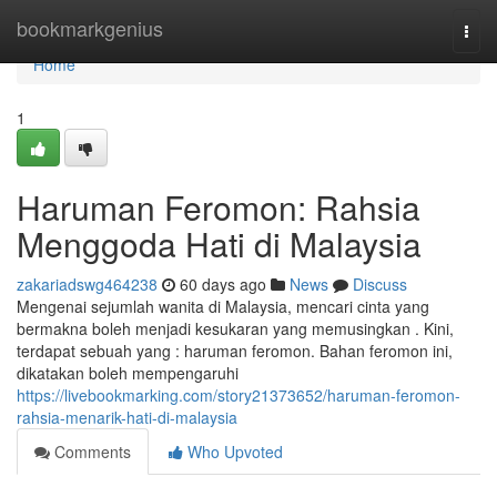
Home
bookmarkgenius
Togg
navi
Home
1
Haruman Feromon: Rahsia
Menggoda Hati di Malaysia
zakariadswg464238
60 days ago
News
Discuss
Mengenai sejumlah wanita di Malaysia, mencari cinta yang
bermakna boleh menjadi kesukaran yang memusingkan . Kini,
terdapat sebuah yang : haruman feromon. Bahan feromon ini,
dikatakan boleh mempengaruhi
https://livebookmarking.com/story21373652/haruman-feromon-
rahsia-menarik-hati-di-malaysia
Comments
Who Upvoted