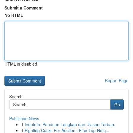
Submit a Comment
No HTML
HTML is disabled
Report Page
Search
Go
Published News
1
Indototo: Panduan Lengkap dan Ulasan Terbaru
1
Fighting Cocks For Auction : Find Top-Notc...