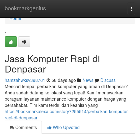
Home
bookmarkgenius
Togg
navi
Home
1
Jasa Komputer Rapi di
Denpasar
hamzahwksv398761
58 days ago
News
Discuss
Mencari tempat perbaikan komputer yang aman di Denpasar?
Anda sudah datang ke lokasi yang tepat! Kami menawarkan
beragam layanan maintenance komputer dengan harga yang
bersahabat. Tim kami terdiri dari keahlian yang
https://bookmarkalexa.com/story7255514/perbaikan-komputer-
rapi-di-denpasar
Comments
Who Upvoted