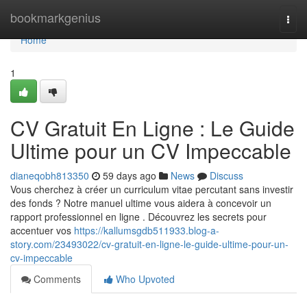
Home
bookmarkgenius
Togg
navi
Home
1
CV Gratuit En Ligne : Le Guide
Ultime pour un CV Impeccable
dianeqobh813350
59 days ago
News
Discuss
Vous cherchez à créer un curriculum vitae percutant sans investir
des fonds ? Notre manuel ultime vous aidera à concevoir un
rapport professionnel en ligne . Découvrez les secrets pour
accentuer vos
https://kallumsgdb511933.blog-a-
story.com/23493022/cv-gratuit-en-ligne-le-guide-ultime-pour-un-
cv-impeccable
Comments
Who Upvoted