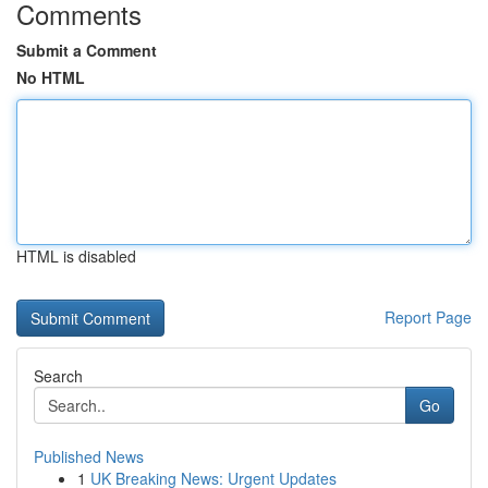
Comments
Submit a Comment
No HTML
HTML is disabled
Report Page
Search
Go
Published News
1
UK Breaking News: Urgent Updates