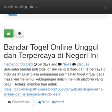
Home
bookmarkgenius
Togg
navi
Home
1
Bandar Togel Online Unggul
dan Terpercaya di Negeri Ini
mathecddr303326
59 days ago
News
Discuss
Berusaha bandar judi togel online yang terbaik dan terpercaya di
Indonesia? Luar biasa penggemar permainan togel virtual pada
masa kini menemui kebingungan dalam memilih platform yang
betul. Redaksi memberikan untuk
https://bookmarkpath.com/story21555367/website-togel-online-
terbaik-dan-terpercaya-di-indonesia
Comments
Who Upvoted