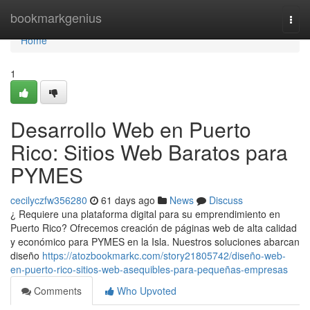
Home
bookmarkgenius
Togg
navi
Home
1
Desarrollo Web en Puerto
Rico: Sitios Web Baratos para
PYMES
cecilyczfw356280
61 days ago
News
Discuss
¿ Requiere una plataforma digital para su emprendimiento en
Puerto Rico? Ofrecemos creación de páginas web de alta calidad
y económico para PYMES en la Isla. Nuestros soluciones abarcan
diseño
https://atozbookmarkc.com/story21805742/diseño-web-
en-puerto-rico-sitios-web-asequibles-para-pequeñas-empresas
Comments
Who Upvoted