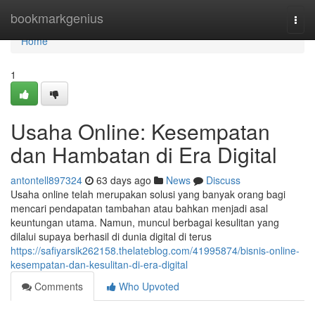
Home
bookmarkgenius
Togg
navi
Home
1
Usaha Online: Kesempatan
dan Hambatan di Era Digital
antontell897324
63 days ago
News
Discuss
Usaha online telah merupakan solusi yang banyak orang bagi
mencari pendapatan tambahan atau bahkan menjadi asal
keuntungan utama. Namun, muncul berbagai kesulitan yang
dilalui supaya berhasil di dunia digital di terus
https://safiyarsik262158.thelateblog.com/41995874/bisnis-online-
kesempatan-dan-kesulitan-di-era-digital
Comments
Who Upvoted