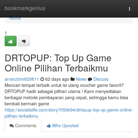
Home
bookmarkgenius
Togg
navi
Home
1
DRTOPUP: Top Up Game
Online Pilihan Terbaikmu
arranztxm829811
62 days ago
News
Discuss
Mencari tempat terbaik untuk isi ulang voucher game favorit?
DRTOPUP hadir sebagai pilihan utama ! Kami menyediakan
berbagai metode pembayaran yang cepat, sehingga kamu bisa
kembali bermain game
https://socialislife.com/story7059694/drtopup-top-up-game-online-
pilihan-terbaikmu
Comments
Who Upvoted