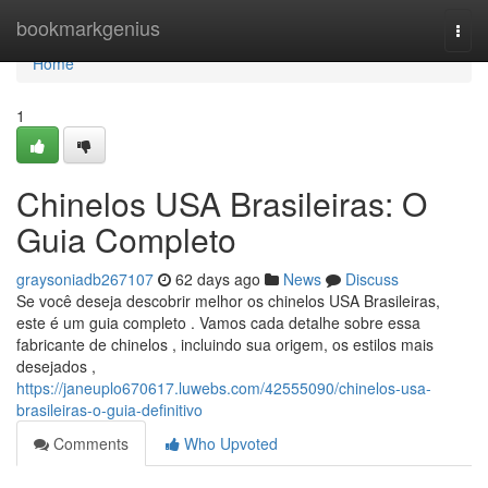
Home
bookmarkgenius
Togg
navi
Home
1
Chinelos USA Brasileiras: O
Guia Completo
graysoniadb267107
62 days ago
News
Discuss
Se você deseja descobrir melhor os chinelos USA Brasileiras,
este é um guia completo . Vamos cada detalhe sobre essa
fabricante de chinelos , incluindo sua origem, os estilos mais
desejados ,
https://janeuplo670617.luwebs.com/42555090/chinelos-usa-
brasileiras-o-guia-definitivo
Comments
Who Upvoted