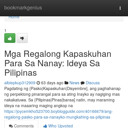
Home
bookmarkgenius
Togg
navi
Home
1
Mga Regalong Kapaskuhan
Para Sa Nanay: Ideya Sa
Pilipinas
albiepkup312909
63 days ago
News
Discuss
Pagdating ng {Pasko|Kapaskuhan|Disyembre], ang paghahanap
ng perpektong pinarangal para sa ating Inayko ay nagiging mas
nakakatuwa. Sa {Pilipinas|Pinas|bansa] natin, may maraming
ideya na maaaring maging angkop na
https://joycemkho523700.boyblogguide.com/40166679/ang-
regalong-pasko-para-sa-nanayko-mungkahing-sa-pilipinas
Comments
Who Upvoted