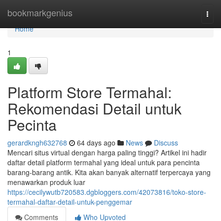
Home
bookmarkgenius
Togg
navi
Home
1
Platform Store Termahal:
Rekomendasi Detail untuk
Pecinta
gerardkngh632768
64 days ago
News
Discuss
Mencari situs virtual dengan harga paling tinggi? Artikel ini hadir
daftar detail platform termahal yang ideal untuk para pencinta
barang-barang antik. Kita akan banyak alternatif terpercaya yang
menawarkan produk luar
https://cecilywutb720583.dgbloggers.com/42073816/toko-store-
termahal-daftar-detail-untuk-penggemar
Comments
Who Upvoted