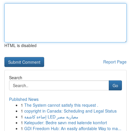
HTML is disabled
Report Page
Search
Go
Published News
1
The System cannot satisfy this request .
1
copyright in Canada: Scheduling and Legal Status
1
إضاءة كاشفة LED معيارية مصر
1
Kølepuder: Bedre søvn med kølende komfort
1
GDI Freedom Hub: An easily affordable Way to ma...