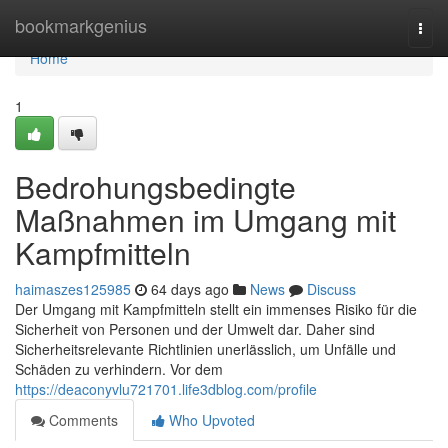
Home
bookmarkgenius
Togg
navi
Home
1
Bedrohungsbedingte
Maßnahmen im Umgang mit
Kampfmitteln
haimaszes125985
64 days ago
News
Discuss
Der Umgang mit Kampfmitteln stellt ein immenses Risiko für die
Sicherheit von Personen und der Umwelt dar. Daher sind
Sicherheitsrelevante Richtlinien unerlässlich, um Unfälle und
Schäden zu verhindern. Vor dem
https://deaconyvlu721701.life3dblog.com/profile
Comments
Who Upvoted