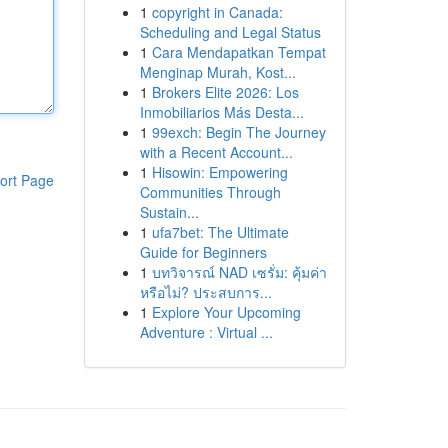
1
copyright in Canada:
Scheduling and Legal Status
1
Cara Mendapatkan Tempat
Menginap Murah, Kost...
1
Brokers Elite 2026: Los
Inmobiliarios Más Desta...
1
99exch: Begin The Journey
with a Recent Account...
1
Hisowin: Empowering
ort Page
Communities Through
Sustain...
1
ufa7bet: The Ultimate
Guide for Beginners
1
บทวิจารณ์ NAD เซรั่ม: คุ้มค่า
หรือไม่? ประสบการ...
1
Explore Your Upcoming
Adventure : Virtual ...