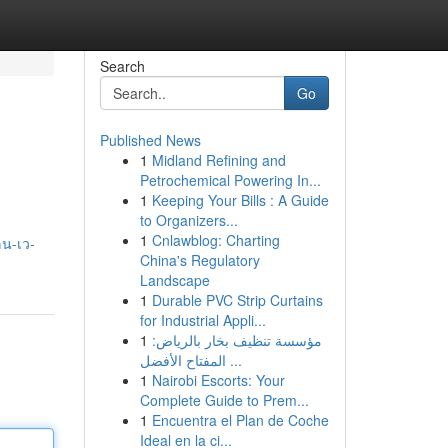
Search
Go
Published News
1
Midland Refining and
Petrochemical Powering In...
1
Keeping Your Bills : A Guide
to Organizers...
1
Cnlawblog: Charting
น-เว-
China's Regulatory
Landscape
1
Durable PVC Strip Curtains
for Industrial Appli...
1
مؤسسة تنظيف بخار بالرياض:
المفتاح الأفضل ...
1
Nairobi Escorts: Your
Complete Guide to Prem...
1
Encuentra el Plan de Coche
Ideal en la ci...