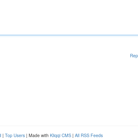
Rep
d
|
Top Users
| Made with
Kliqqi CMS
|
All RSS Feeds