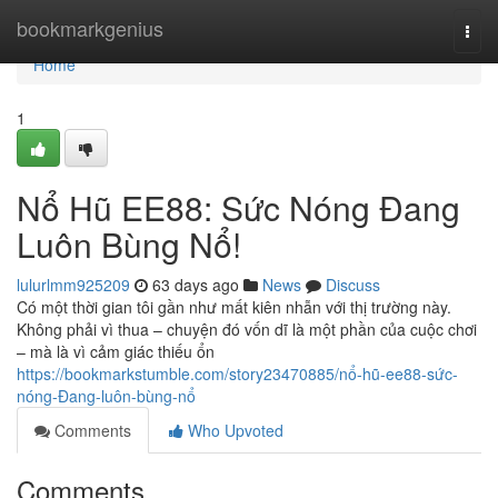
Home
bookmarkgenius
Togg
navi
Home
1
Nổ Hũ EE88: Sức Nóng Đang
Luôn Bùng Nổ!
lulurlmm925209
63 days ago
News
Discuss
Có một thời gian tôi gần như mất kiên nhẫn với thị trường này.
Không phải vì thua – chuyện đó vốn dĩ là một phần của cuộc chơi
– mà là vì cảm giác thiếu ổn
https://bookmarkstumble.com/story23470885/nổ-hũ-ee88-sức-
nóng-Đang-luôn-bùng-nổ
Comments
Who Upvoted
Comments